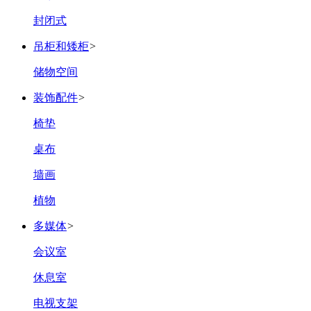
封闭式
吊柜和矮柜
>
储物空间
装饰配件
>
椅垫
桌布
墙画
植物
多媒体
>
会议室
休息室
电视支架