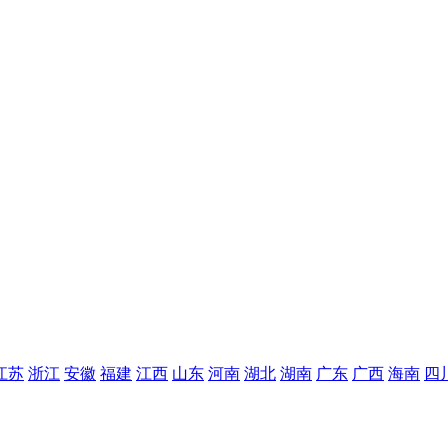
江苏
浙江
安徽
福建
江西
山东
河南
湖北
湖南
广东
广西
海南
四