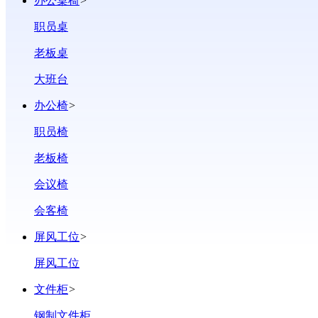
办公桌椅
>
职员桌
老板桌
大班台
办公椅
>
职员椅
老板椅
会议椅
会客椅
屏风工位
>
屏风工位
文件柜
>
钢制文件柜