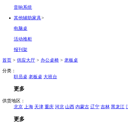
音响系统
其他辅助家具
>
电脑桌
活动推柜
报刊架
首页
>
供应大厅
>
办公桌椅
>
老板桌
分类：
职员桌
老板桌
大班台
更多
供货地区：
北京
上海
天津
重庆
河北
山西
内蒙古
辽宁
吉林
黑龙江
更多