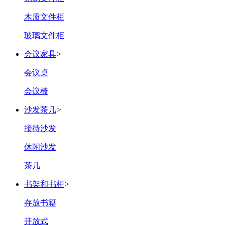
木质文件柜
玻璃文件柜
会议家具
>
会议桌
会议椅
沙发茶几
>
接待沙发
休闲沙发
茶几
书架和书柜
>
存放书籍
开放式