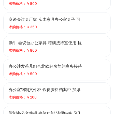
桌 可定制
求购价格：￥500
商谈会议桌厂家 实木家具办公室桌子 可
定做生产尺寸
求购价格：￥350
勤牛 会议台办公家具 培训接待室使用 抗
压耐磨 厂家定制批发
求购价格：￥800
办公沙发茶几组合北欧轻奢简约商务接待
会议办公室家具三人位
求购价格：￥500
办公室钢制文件柜 铁皮资料档案柜 加厚
板材 坚固耐用
求购价格：￥200
智能办公文件柜 存储功能 轻便结实 5门