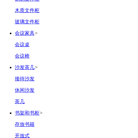
木质文件柜
玻璃文件柜
会议家具
>
会议桌
会议椅
沙发茶几
>
接待沙发
休闲沙发
茶几
书架和书柜
>
存放书籍
开放式