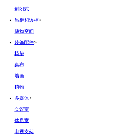
封闭式
吊柜和矮柜
>
储物空间
装饰配件
>
椅垫
桌布
墙画
植物
多媒体
>
会议室
休息室
电视支架