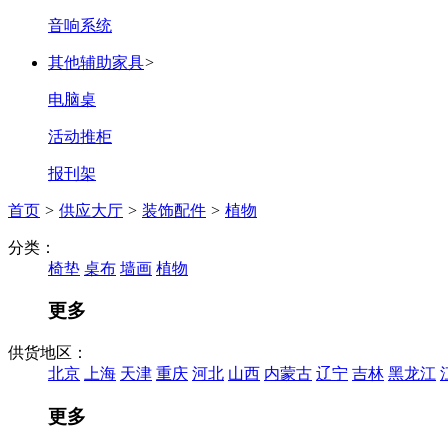
音响系统
其他辅助家具
>
电脑桌
活动推柜
报刊架
首页
>
供应大厅
>
装饰配件
>
植物
分类：
椅垫
桌布
墙画
植物
更多
供货地区：
北京
上海
天津
重庆
河北
山西
内蒙古
辽宁
吉林
黑龙江
更多