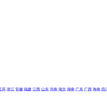
江苏
浙江
安徽
福建
江西
山东
河南
湖北
湖南
广东
广西
海南
四