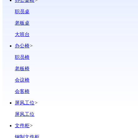
办公桌椅
>
职员桌
老板桌
大班台
办公椅
>
职员椅
老板椅
会议椅
会客椅
屏风工位
>
屏风工位
文件柜
>
钢制文件柜