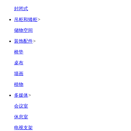
封闭式
吊柜和矮柜
>
储物空间
装饰配件
>
椅垫
桌布
墙画
植物
多媒体
>
会议室
休息室
电视支架