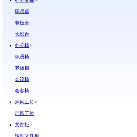
办公桌椅
>
职员桌
老板桌
大班台
办公椅
>
职员椅
老板椅
会议椅
会客椅
屏风工位
>
屏风工位
文件柜
>
钢制文件柜