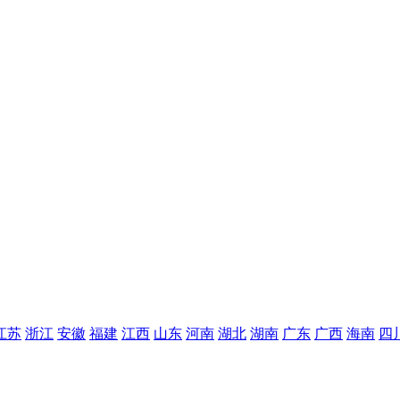
江苏
浙江
安徽
福建
江西
山东
河南
湖北
湖南
广东
广西
海南
四