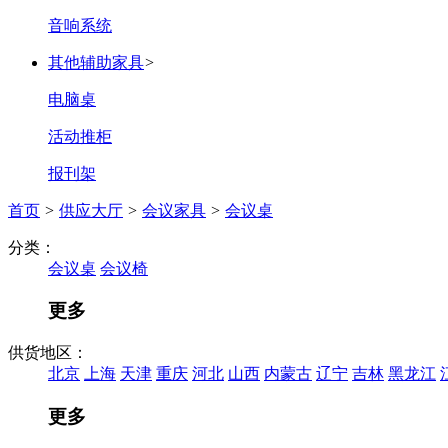
音响系统
其他辅助家具
>
电脑桌
活动推柜
报刊架
首页
>
供应大厅
>
会议家具
>
会议桌
分类：
会议桌
会议椅
更多
供货地区：
北京
上海
天津
重庆
河北
山西
内蒙古
辽宁
吉林
黑龙江
更多