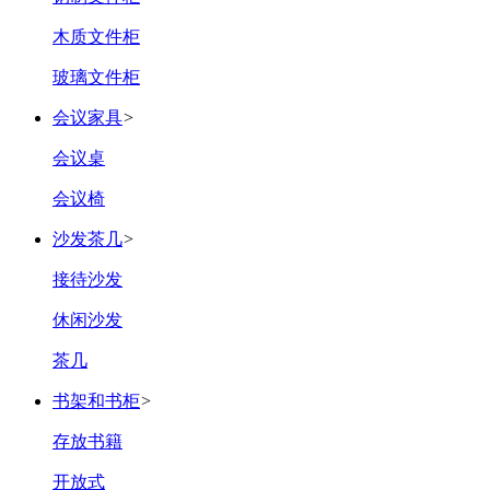
木质文件柜
玻璃文件柜
会议家具
>
会议桌
会议椅
沙发茶几
>
接待沙发
休闲沙发
茶几
书架和书柜
>
存放书籍
开放式