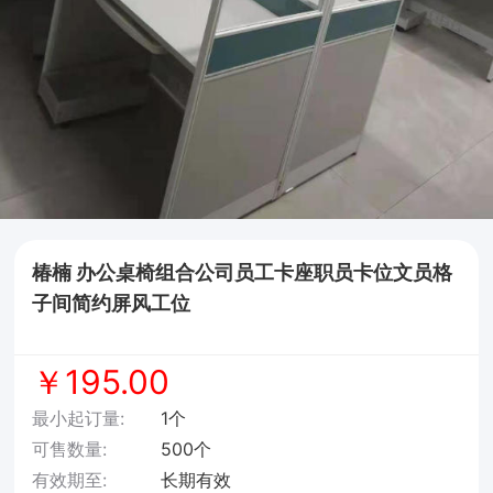
椿楠 办公桌椅组合公司员工卡座职员卡位文员格
子间简约屏风工位
￥195.00
最小起订量:
1个
可售数量:
500个
有效期至:
长期有效