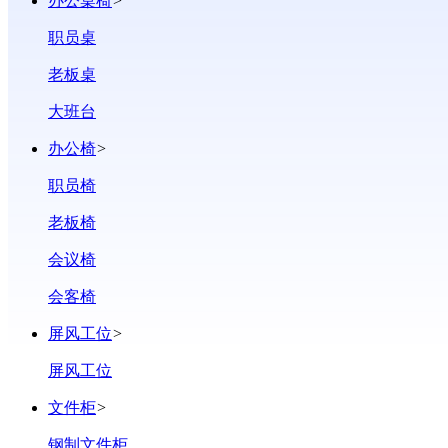
办公桌椅
>
职员桌
老板桌
大班台
办公椅
>
职员椅
老板椅
会议椅
会客椅
屏风工位
>
屏风工位
文件柜
>
钢制文件柜