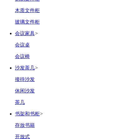
木质文件柜
玻璃文件柜
会议家具
>
会议桌
会议椅
沙发茶几
>
接待沙发
休闲沙发
茶几
书架和书柜
>
存放书籍
开放式