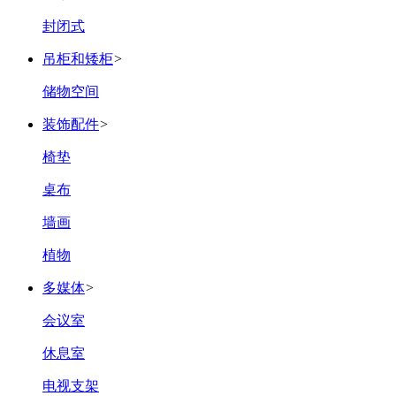
封闭式
吊柜和矮柜
>
储物空间
装饰配件
>
椅垫
桌布
墙画
植物
多媒体
>
会议室
休息室
电视支架