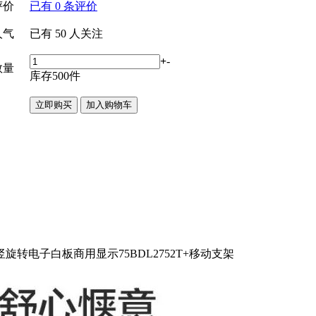
评价
已有
0
条评价
人气
已有
50
人关注
+
-
数量
库存
500
件
转电子白板商用显示75BDL2752T+移动支架