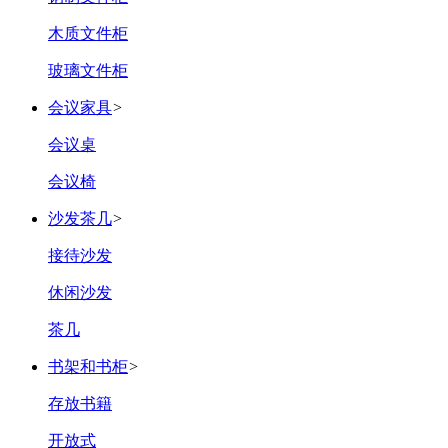
木质文件柜
玻璃文件柜
会议家具
>
会议桌
会议椅
沙发茶几
>
接待沙发
休闲沙发
茶几
书架和书柜
>
存放书籍
开放式