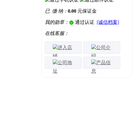
已 缴 纳：
0.00
元保证金
我的勋章：
通过认证
[诚信档案]
在线客服：
进入店
公司介
铺
绍
公司地
产品信
址
息