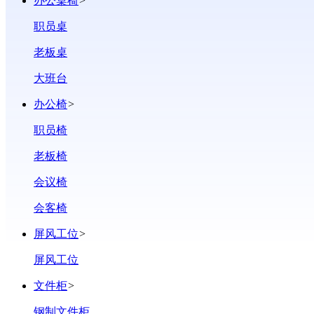
办公桌椅
>
职员桌
老板桌
大班台
办公椅
>
职员椅
老板椅
会议椅
会客椅
屏风工位
>
屏风工位
文件柜
>
钢制文件柜