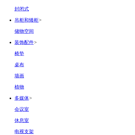
封闭式
吊柜和矮柜
>
储物空间
装饰配件
>
椅垫
桌布
墙画
植物
多媒体
>
会议室
休息室
电视支架