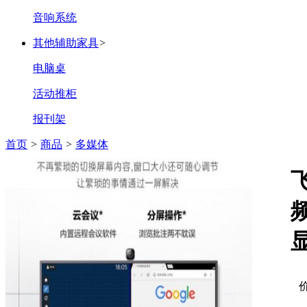
音响系统
其他辅助家具
>
电脑桌
活动推柜
报刊架
首页
>
商品
>
多媒体
显