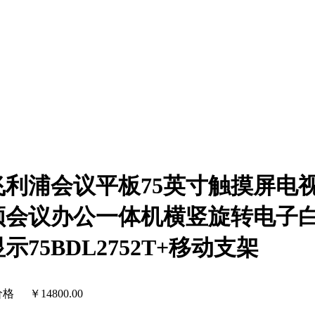
飞利浦会议平板75英寸触摸屏电
频会议办公一体机横竖旋转电子
示75BDL2752T+移动支架
价格
￥
14800.00