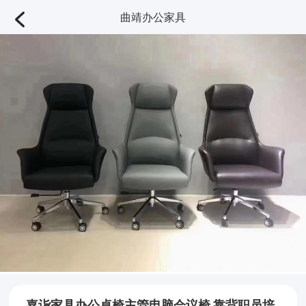
曲靖办公家具
嘉诣家具办公桌椅主管电脑会议椅 靠背职员培