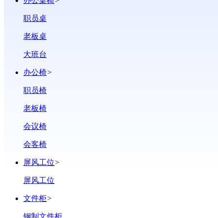
办公桌椅
>
职员桌
老板桌
大班台
办公椅
>
职员椅
老板椅
会议椅
会客椅
屏风工位
>
屏风工位
文件柜
>
钢制文件柜