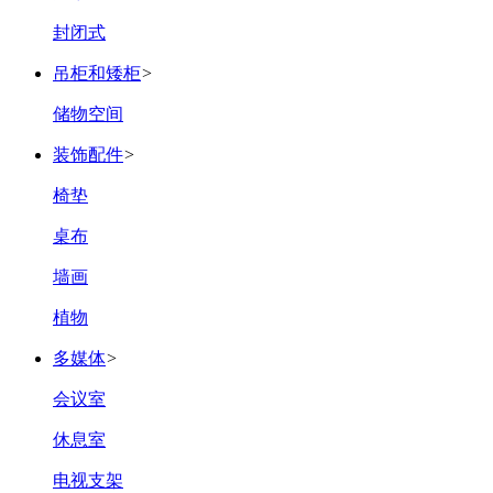
封闭式
吊柜和矮柜
>
储物空间
装饰配件
>
椅垫
桌布
墙画
植物
多媒体
>
会议室
休息室
电视支架