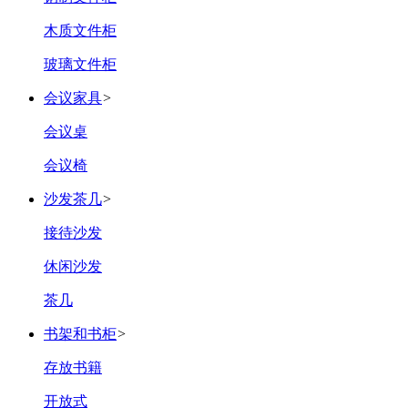
木质文件柜
玻璃文件柜
会议家具
>
会议桌
会议椅
沙发茶几
>
接待沙发
休闲沙发
茶几
书架和书柜
>
存放书籍
开放式